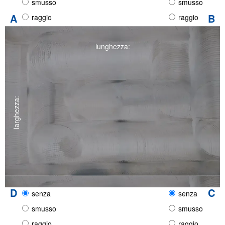
smusso
smusso
A
B
raggio
raggio
lunghezza:
larghezza:
D
C
senza
senza
smusso
smusso
raggio
raggio