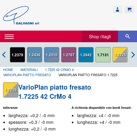
Shop ritagli
2363
1.2379
1.2767
1.2842
1.7131
1.7225
HOME
MATERIALI
1.7225 42 CRMO 4
VARIOPLAN PIATTO FRESATO
VARIOPLAN PIATTO FRESATO 1.7225
VarioPlan piatto fresato
1.7225
1.7225 42 CrMo 4
tolleranze
A richiesta disponibile con bordi fresati:
larghezza: +0,2 / -0 mm
larghezza: +4 / -0 mm
spessore: +0,3 / -0 mm
lunghezza: +4 / -0 mm
lunghezza: +0,2 / -0 mm