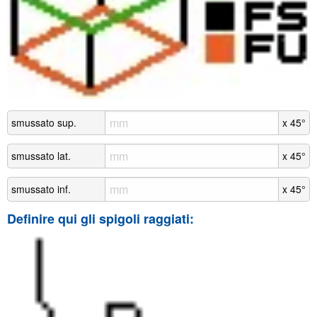
smussato sup.
x 45°
smussato lat.
x 45°
smussato inf.
x 45°
Definire qui gli spigoli raggiati: