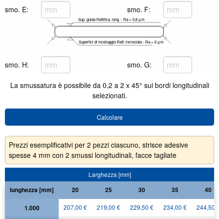
smo. E:
smo. F:
Sup. guida Rettifica. long. - Ra = 0,8 μm
Superfici di incollaggio Rett. incrociata - Ra = 6 μm
smo. H:
smo. G:
La smussatura è possibile da 0,2 a 2 x 45° sui bordi longitudinali
selezionati.
Prezzi esemplificativi per 2 pezzi ciascuno, strisce adesive
spesse 4 mm con 2 smussi longitudinali, facce tagliate
Larghezza [mm]
lunghezza [mm]
20
25
30
35
40
207,00 €
219,00 €
229,50 €
234,00 €
244,50 
1.000