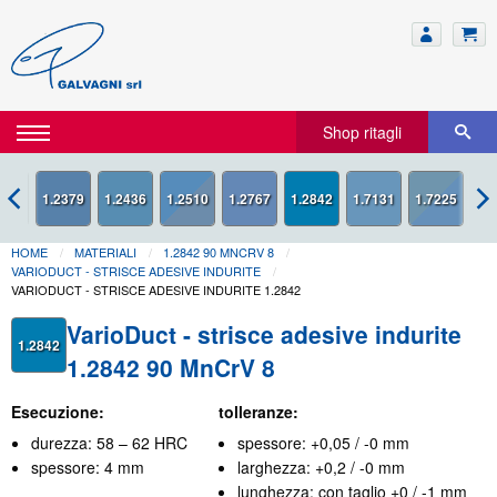
Shop ritagli
1.2842
HOME
MATERIALI
1.2842 90 MNCRV 8
VARIODUCT - STRISCE ADESIVE INDURITE
VARIODUCT - STRISCE ADESIVE INDURITE 1.2842
VarioDuct - strisce adesive indurite
1.2842
1.2842 90 MnCrV 8
Esecuzione:
tolleranze:
durezza: 58 – 62 HRC
spessore: +0,05 / -0 mm
spessore: 4 mm
larghezza: +0,2 / -0 mm
lunghezza: con taglio +0 / -1 mm