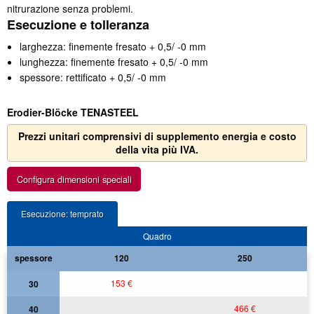
nitrurazione senza problemi.
Esecuzione e tolleranza
larghezza: finemente fresato + 0,5/ -0 mm
lunghezza: finemente fresato + 0,5/ -0 mm
spessore: rettificato + 0,5/ -0 mm
Erodier-Blöcke TENASTEEL
Prezzi unitari comprensivi di supplemento energia e costo
della vita più IVA.
Configura dimensioni speciali
Esecuzione: temprato
Quadro
spessore
120
250
153 €
30
466 €
40