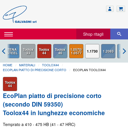
Shop ritagli
Toolox
Toolox
1.0570/
1.1730
33
44
1.0577
HOME
MATERIALI
TOOLOX44
ECOPLAN PIATTO DI PRECISIONE CORTO
ECOPLAN TOOLOX44
Toolox
44
EcoPlan piatto di precisione corto
(secondo DIN 59350)
Toolox44 in lunghezze economiche
Temprato a 410 - 475 HB (41 - 47 HRC)