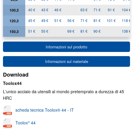
40 €
43 €
46 €
63 €
71 €
91 €
104 €
100,3
45 €
49 €
51 €
56 €
71 €
81 €
101 €
118 €
120,3
51 €
55 €
69 €
81 €
90 €
138 €
150,3
Informazioni sul prodotto
Informazioni sul materiale
Download
Toolox44
L'unico acciaio da utensili al mondo pretemprato a durezza di 45
HRC
scheda tecnica Toolox® 44 - IT
Toolox
44
®