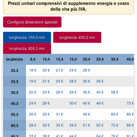
Prezzi unitari comprensivi di supplemento energia e costo
della vita più IVA.
Configura dimensioni speciali
lunghezza: 150,3 mm
lunghezza: 400,3 mm
lunghezza: 800,3 mm
larghezza
8,4
10,4
12,4
15,4
20,4
25,4
30,4
40,4
18 €
20 €
21 €
24 €
28 €
20,3
19 €
21 €
23 €
28 €
35 €
36 €
25,3
20 €
23 €
26 €
29 €
36 €
40 €
58 €
30,3
24 €
26 €
30 €
40 €
46 €
73 €
40,3
26 €
29 €
31 €
49 €
69 €
80 €
50,3
28 €
30 €
33 €
39 €
51 €
55 €
73 €
86 €
60,3
33 €
38 €
41 €
44 €
64 €
78 €
91 €
80,3