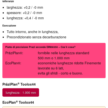
tolleranze
larghezza: +0,2 / -0 mm
spessore: +0,2 / -0 mm
lunghezza: +0,4 / -0 mm
Esecuzione
Tutto intorno, anche in lunghezza,
Precondizionato senza decarburazione
Piatto di precisione Prazi secondo DIN59350 – Cos’è cosa?
PräziPlan
®
:
fornibile nelle lunghezza standard
500 mm o 1.000 mm
EcoPlan
®
:
economiche lunghezze ridotte Finemente
lavorate su 6 lati,
evita gli sfridi - corto e buono.
®
PräziPlan
Toolox44
lunghezza : 1.000 mm
®
EcoPlan
Toolox44