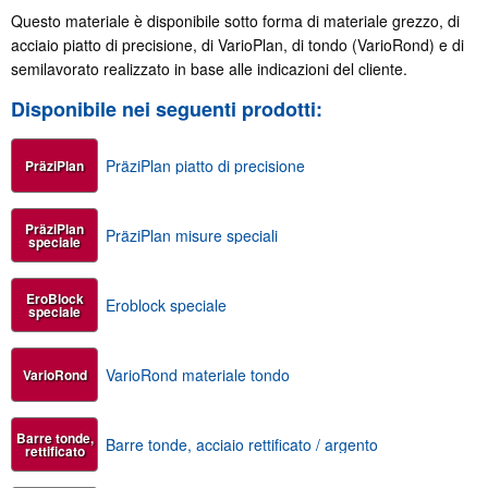
Questo materiale è disponibile sotto forma di materiale grezzo, di
acciaio piatto di precisione, di VarioPlan, di tondo (VarioRond) e di
semilavorato realizzato in base alle indicazioni del cliente.
Disponibile nei seguenti prodotti:
PräziPlan piatto di precisione
PräziPlan
PräziPlan
PräziPlan misure speciali
speciale
EroBlock
Eroblock speciale
speciale
VarioRond materiale tondo
VarioRond
Barre tonde,
Barre tonde, acciaio rettificato / argento
rettificato