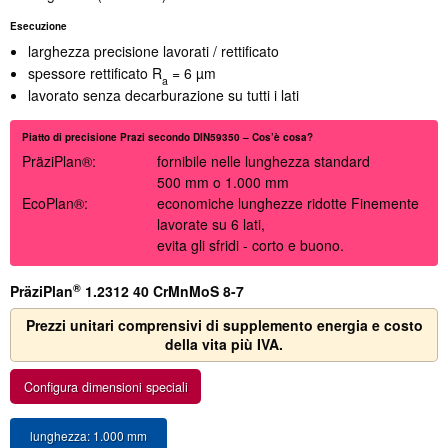
Esecuzione
larghezza precisione lavorati / rettificato
spessore rettificato R
= 6 µm
a
lavorato senza decarburazione su tutti i lati
Piatto di precisione Prazi secondo DIN59350 – Cos’è cosa?
PräziPlan
®
:
fornibile nelle lunghezza standard
500 mm o 1.000 mm
EcoPlan
®
:
economiche lunghezze ridotte Finemente
lavorate su 6 lati,
evita gli sfridi - corto e buono.
®
PräziPlan
1.2312 40 CrMnMoS 8-7
Prezzi unitari comprensivi di supplemento energia e costo
della vita più IVA.
Configura dimensioni speciali
lunghezza: 1.000 mm