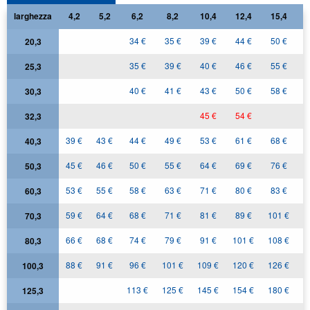
larghezza
4,2
5,2
6,2
8,2
10,4
12,4
15,4
1
34 €
35 €
39 €
44 €
50 €
20,3
35 €
39 €
40 €
46 €
55 €
5
25,3
40 €
41 €
43 €
50 €
58 €
6
30,3
45 €
54 €
6
32,3
39 €
43 €
44 €
49 €
53 €
61 €
68 €
7
40,3
45 €
46 €
50 €
55 €
64 €
69 €
76 €
8
50,3
53 €
55 €
58 €
63 €
71 €
80 €
83 €
9
60,3
59 €
64 €
68 €
71 €
81 €
89 €
101 €
70,3
66 €
68 €
74 €
79 €
91 €
101 €
108 €
1
80,3
88 €
91 €
96 €
101 €
109 €
120 €
126 €
1
100,3
113 €
125 €
145 €
154 €
180 €
1
125,3