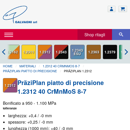
Shop ritagli
1.2162
1.2311
1.2312
1.2343
1.2363
1.2379
1.243
HOME
MATERIALI
1.2312 40 CRMNMOS 8-7
PRÄZIPLAN PIATTO DI PRECISIONE
PRÄZIPLAN 1.2312
PräziPlan piatto di precisione
1.2312
1.2312 40 CrMnMoS 8-7
Bonificato a 950 - 1.100 MPa
tolleranze
larghezza: +0,4 / -0 mm
spessore: +0,25 / -0 mm
lunghezza (1000 mm): +40 / -0 mm