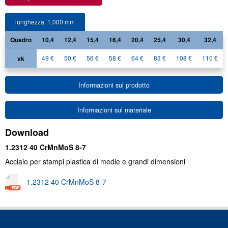
lunghezza: 1.000 mm
Quadro
10,4
12,4
15,4
16,4
20,4
25,4
30,4
32,4
49 €
50 €
56 €
58 €
64 €
83 €
108 €
110 €
vk
Informazioni sul prodotto
Informazioni sul materiale
Download
1.2312 40 CrMnMoS 8-7
Acciaio per stampi plastica di medie e grandi dimensioni
1.2312 40 CrMnMoS 8-7