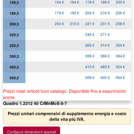
154 €
164 €
178 €
188 €
200 €
2
150,3
179 €
193 €
204 €
216 €
236 €
180,3
204 €
210 €
221 €
231 €
258 €
2
200,3
246 €
271 €
3
220,3
265 €
314 €
354 €
250,3
306 €
366 €
394 €
4
300,3
410 €
483 €
524 €
400,3
508 €
605 €
654 €
500,3
Prezzi rossi: articoli fuori catalogo. Disponibile fino a esaurimento
scorte.
Quadro 1.2312 40 CrMnMoS 8-7
Prezzi unitari comprensivi di supplemento energia e costo
della vita più IVA.
Configura dimensioni speciali