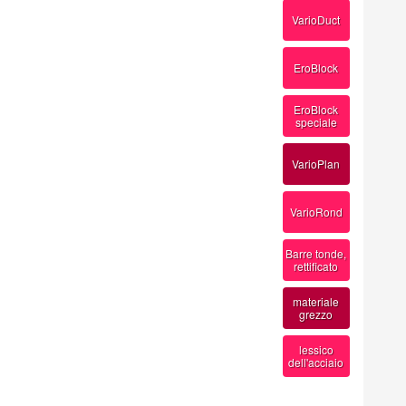
VarioDuct
EroBlock
EroBlock
speciale
VarioPlan
VarioRond
Barre tonde,
rettificato
materiale
grezzo
lessico
dell'acciaio