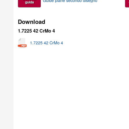
Guide piane secondo disegno
guida
Download
1.7225 42 CrMo 4
1.7225 42 CrMo 4