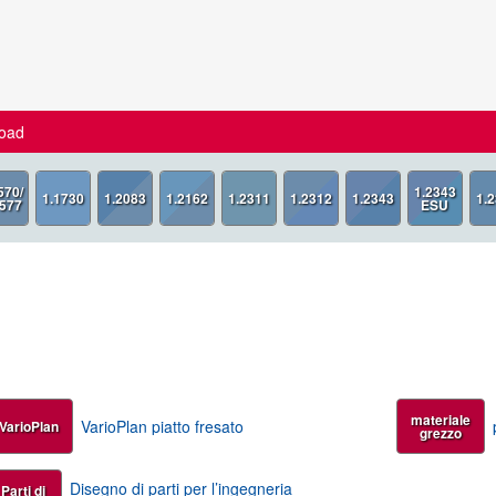
oad
materiale
VarioPlan piatto fresato
VarioPlan
grezzo
Disegno di parti per l’ingegneria
Parti di