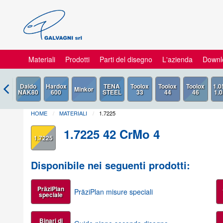
Materiali
Prodotti
Parti del disegno
L'azienda
Downl
HOME
MATERIALI
1.7225
1.7225 42 CrMo 4
1.7225
Disponibile nei seguenti prodotti:
PräziPlan
PräziPlan misure speciali
speciale
Binari di