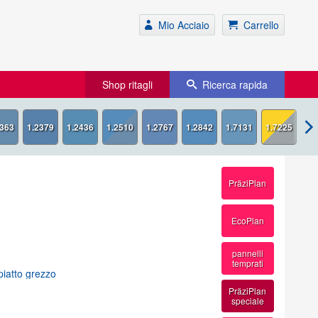
Mio Acciaio
Carrello
Shop ritagli
Ricerca rapida
1.7225
PräziPlan
EcoPlan
pannelli
temprati
piatto grezzo
PräziPlan
speciale