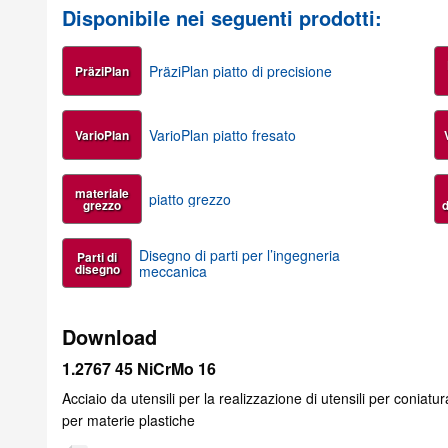
Disponibile nei seguenti prodotti:
PräziPlan piatto di precisione
PräziPlan
VarioPlan piatto fresato
VarioPlan
materiale
piatto grezzo
grezzo
d
Disegno di parti per l’ingegneria
Parti di
disegno
meccanica
Download
1.2767 45 NiCrMo 16
Acciaio da utensili per la realizzazione di utensili per coniat
per materie plastiche