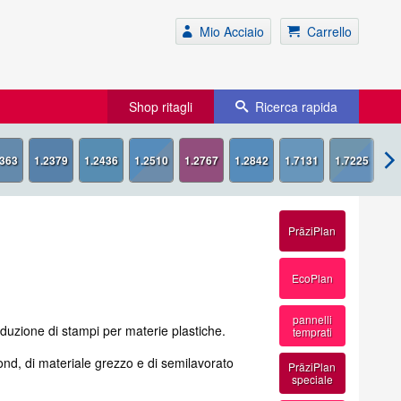
Mio Acciaio
Carrello
Shop ritagli
Ricerca rapida
1.2767
PräziPlan
EcoPlan
pannelli
oduzione di stampi per materie plastiche.
temprati
Rond, di materiale grezzo e di semilavorato
PräziPlan
speciale