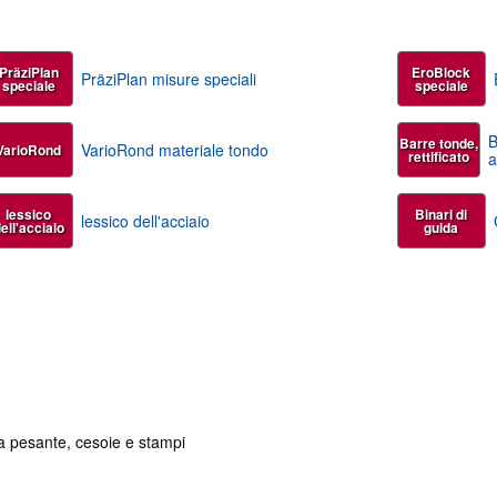
PräziPlan
EroBlock
PräziPlan misure speciali
speciale
speciale
B
Barre tonde,
VarioRond materiale tondo
VarioRond
rettificato
a
lessico
Binari di
lessico dell'acciaio
ell'acciaio
guida
ura pesante, cesoie e stampi