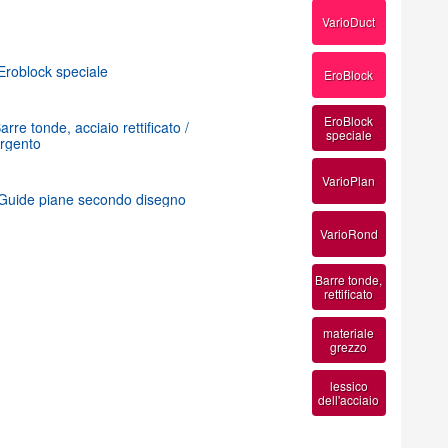
VarioDuct
Eroblock speciale
EroBlock
EroBlock
arre tonde, acciaio rettificato /
speciale
rgento
VarioPlan
Guide piane secondo disegno
VarioRond
Barre tonde,
rettificato
materiale
grezzo
lessico
dell'acciaio